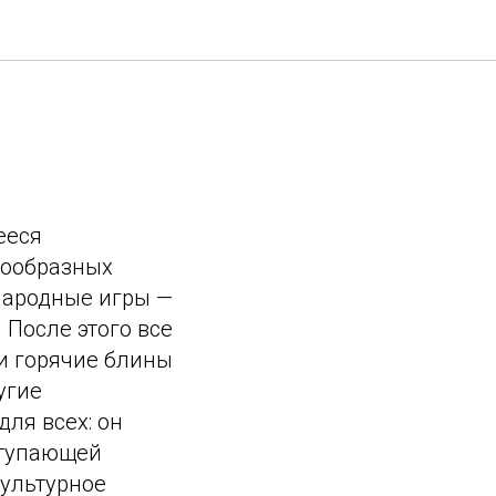
ееся
нообразных
 народные игры —
 После этого все
и горячие блины
угие
ля всех: он
ступающей
культурное