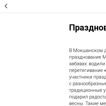
Праздно
В Мокшанском д
празднование М
забавах: водили
перетягивание к
участники праз
с разнообразны
традиционные у
подарил радост
весны. Такие м