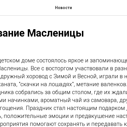
Новости
вание Масленицы
етском доме состоялось яркое и запоминающ
асленицы. Все с восторгом участвовали в раз
 дружный хоровод с Зимой и Весной, играли в
аната, "скачки на лошадях", метание валенков.
дника собрались за общим столом, где их ждал
ми начинками, ароматный чай из самовара, др
гощения. Праздник стал настоящим подарком д
ь, положительные эмоции и предвкушение на
ероприятия помогают сохранять и передавать 