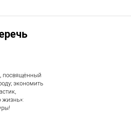
беречь
й, посвящённый
роду; экономить
астик,
 жизнь»:
уры!