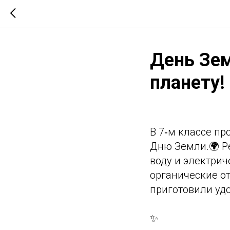
День Зем
планету!
В 7‑м классе п
Дню Земли.🌍 Ре
воду и электриче
органические от
приготовили уд
✨