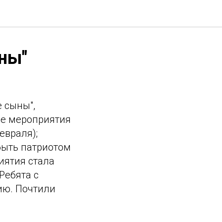
ны"
 сыны",
де мероприятия
евраля);
быть патриотом
иятия стала
Ребята с
ию. Почтили