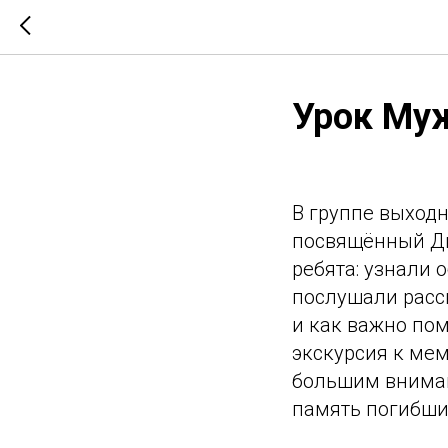
Урок Муж
В группе выходн
посвящённый Дн
ребята: узнали 
послушали расск
и как важно по
экскурсия к мем
большим вниман
память погибши