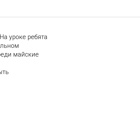
На уроке ребята
ильном
ереди майские
ыть