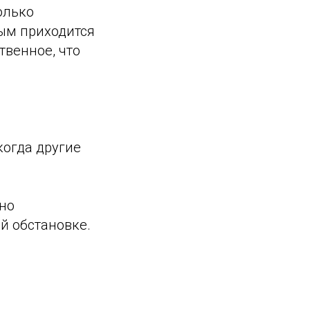
олько
ым приходится
твенное, что
когда другие
 но
й обстановке.