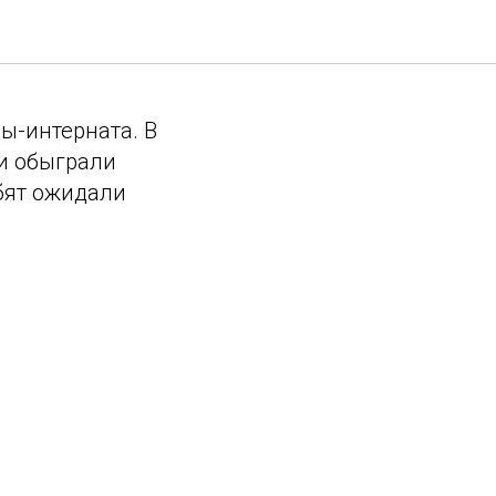
ата
ы-интерната. В
и обыграли
ебят ожидали