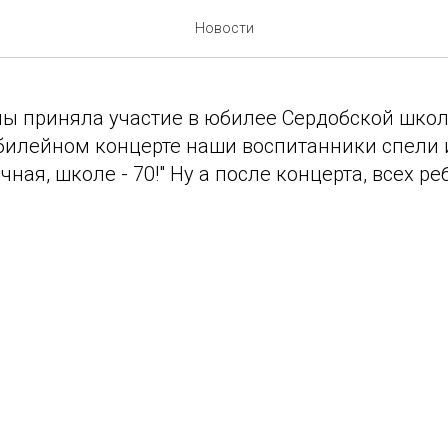
Сердобской школы-интерн
Новости
ы приняла участие в юбилее Сердобской школ
илейном концерте наши воспитанники спели 
чная, школе - 70!" Ну а после концерта, всех р