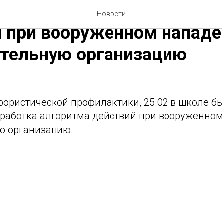
ская отработка алгоритм
Новости
 при вооружённом нападе
ательную организацию
рористической профилактики, 25.02 в школе б
тработка алгоритма действий при вооружённо
ю организацию.