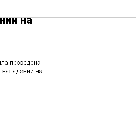
а
нии на
ыла проведена
м нападении на