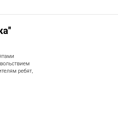
ка"
бятами
овольствием
ителям ребят,