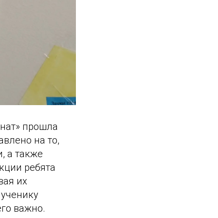
рнат» прошла
влено на то,
, а также
акции ребята
вая их
 ученику
его важно.