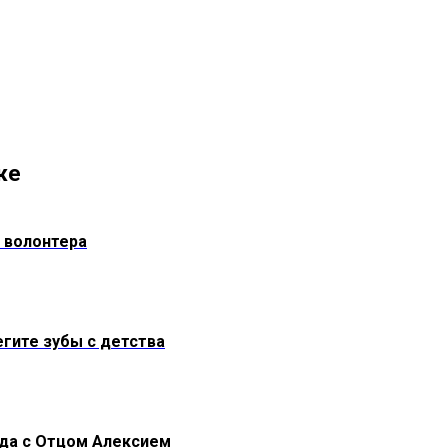
же
 волонтера
егите зубы с детства
да с Отцом Алексием