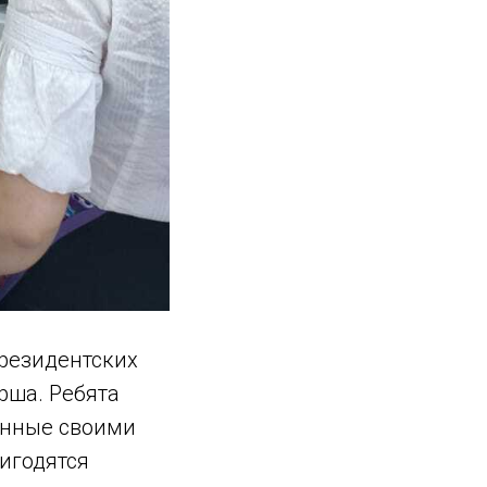
резидентских
рша. Ребята
ленные своими
игодятся