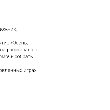
дожник,
ятие «Осень,
Она рассказала о
помочь собрать
товленных играх