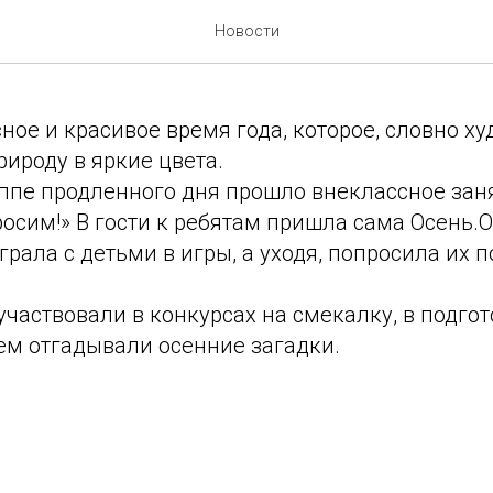
ень,в гости просим!
Новости
ное и красивое время года, которое, словно ху
ироду в яркие цвета.
уппе продленного дня прошло внеклассное зан
просим!» В гости к ребятам пришла сама Осень.
играла с детьми в игры, а уходя, попросила их 
участвовали в конкурсах на смекалку, в подго
ем отгадывали осенние загадки.