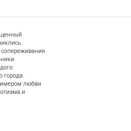
вященный
никлись
о сопереживания
ьники
ждого
 города.
примером любви
иотизма и