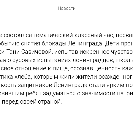
ский классный час
Новости
се состоялся тематический классный час, пос
обытию снятия блокады Ленинграда. Дети про
ки Тани Савичевой, испытав искреннее чувств
нав о суровых испытаниях ленинградцев, школ
свое отношение к пище, осознав ценность ка
тика хлеба, которым жили жители осажденного
йкость защитников Ленинграда стали ярким 
новившим ребят задуматься о значимости патр
 перед своей страной.