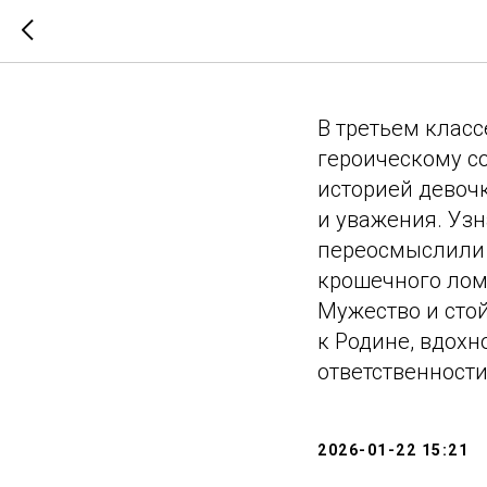
Тематиче
В третьем клас
героическому с
историей девоч
и уважения. Уз
переосмыслили 
крошечного лом
Мужество и сто
к Родине, вдох
ответственности
2026-01-22 15:21