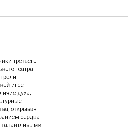
ники третьего
ного театра.
отрели
зной игре
личие духа,
льтурные
тва, открывая
иранием сердца
о талантливыми