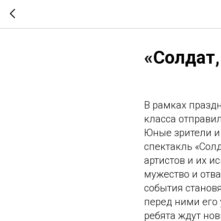
«Солдат,
В рамках празд
класса отправил
Юные зрители и
спектакль «Солд
артистов и их и
мужество и отв
события становя
перед ними его
ребята ждут но