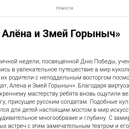
Новости
 Алёна и Змей Горыныч»
ничной недели, посвящённой Дню Победы, уче
ись в увлекательное путешествие в мир куколь
 их родители с неподдельным восторгом посм
ат, Алёна и Змей Горыныч». Благодаря виртуо
скреннему мастерству ребята вновь ощутили ве
агу, присущие русским солдатам. Подобные ку
тся для детей настоящим мостом в мир искусс
 удивительное многообразие и глубину. С зам
вых встреч с этим замечательным театром и ег