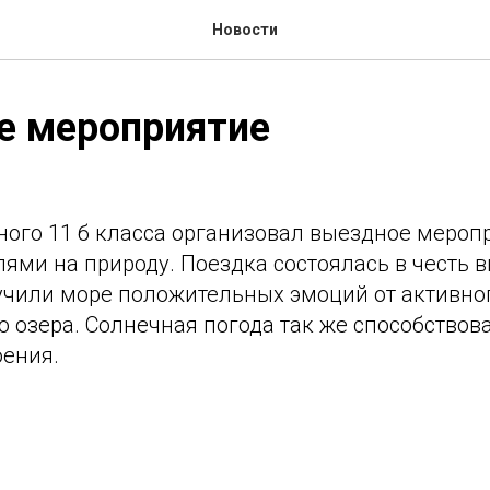
Новости
е мероприятие
ного 11 б класса организовал выездное мероп
лями на природу. Поездка состоялась в честь 
учили море положительных эмоций от активног
о озера. Солнечная погода так же способствов
оения.