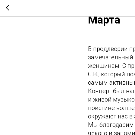
"Музыка 
Марта
В преддверии п
замечательный 
женщинам. С пр
С.В., который п
самым активным
Концерт был на
и живой музыко
поистине волшеб
окружают нас в 
Мы благодарим в
яркого и запом