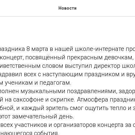
весны"- праздничный конц
Новости
раздника 8 марта в нашей школе-интернате пр
концерт, посвящённый прекрасным девочкам,
иветственным словом выступил директор шко
оздравил всех с наступающим праздником и вр
 ученикам и педагогам.
полнен музыкальными поздравлениями, задо
й на саксофоне и скрипке. Атмосфера праздни
ной, и каждый зритель смог ощутить тепло и з
этот замечательный день.
сех участников и организаторов концерта за 
инающегося события.