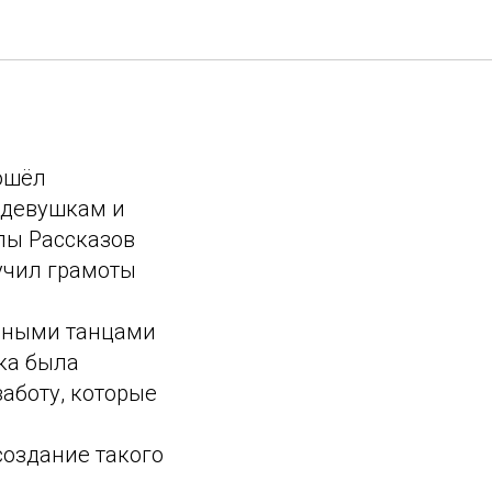
ерт к 8
ошёл
 девушкам и
лы Рассказов
учил грамоты
рными танцами
ка была
аботу, которые
создание такого