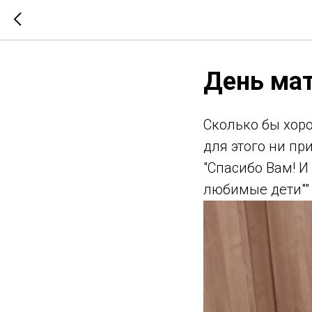
День ма
Сколько бы хор
для этого ни пр
"Спасибо Вам! И
любимые дети""