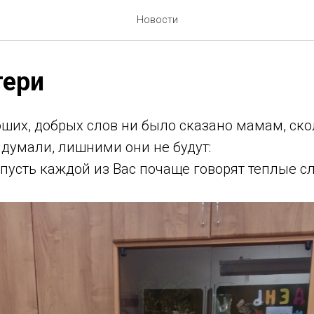
Новости
тери
оших, добрых слов ни было сказано мамам, ско
идумали, лишними они не будут:
 пусть каждой из Вас почаще говорят теплые с