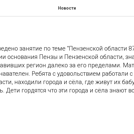
по теме "Пензенской обла
Новости
ведено занятие по теме "Пензенской области 87
рии основания Пензы и Пензенской области, з
лавивших регион далеко за его пределами. Ма
навателен. Ребята с удовольствием работали с
сти, находили города и сëла, где живут их ба
. Дети гордятся что эти города и сëла знают вс