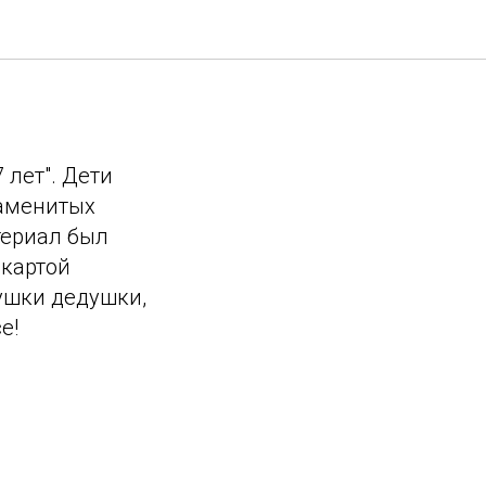
сти 87
 лет". Дети
наменитых
териал был
 картой
бушки дедушки,
е!