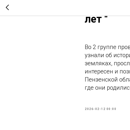
Занятие 
лет "
Во 2 группе про
узнали об исто
земляках, прос
интересен и поз
Пензенской обла
где они родились
2026-02-12 00:00