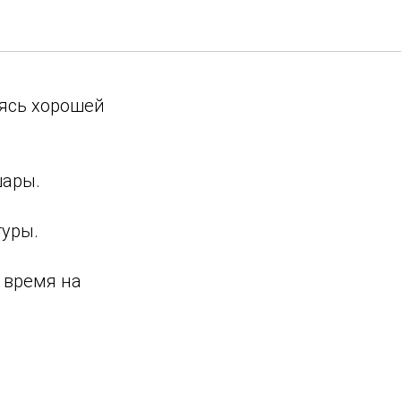
аясь хорошей
шары.
туры.
 время на