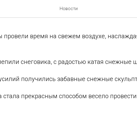
 скульптуры
Новости
пы провели время на свежем воздухе, наслажд
лепили снеговика, с радостью катая снежные 
х усилий получились забавные снежные скульп
а стала прекрасным способом весело провести