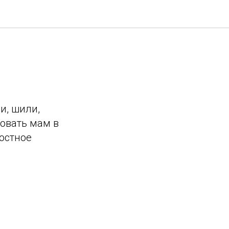
и, шили,
довать мам в
остное