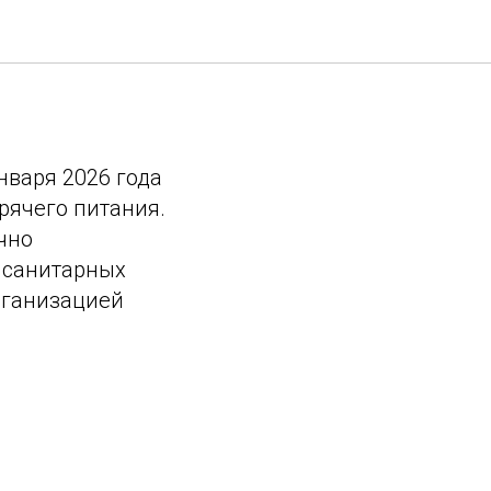
й школы-
нваря 2026 года
рячего питания.
чно
 санитарных
рганизацией