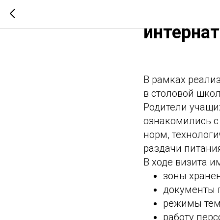
Родитель
интернат
В рамках реали
в столовой шко
Родители учащи
ознакомились с
норм, технолог
раздачи питани
В ходе визита и
зоны хранен
документы п
режимы тем
работу перс