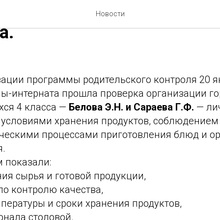
ский контроль в столово
Новости
а.
зации программы родительского контроля 20 я
лы-интерната прошла проверка организации го
хся 4 класса —
Белова Э.Н. и Сараева Г.Ф.
— ли
 условиями хранения продуктов, соблюдением
ическими процессами приготовления блюд и о
я.
м показали:
ия сырья и готовой продукции,
о контролю качества,
пературы и сроки хранения продуктов,
онала столовой.