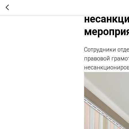
Ответств
несанкц
меропри
Сотрудники отд
правовой грамот
несанкциониров