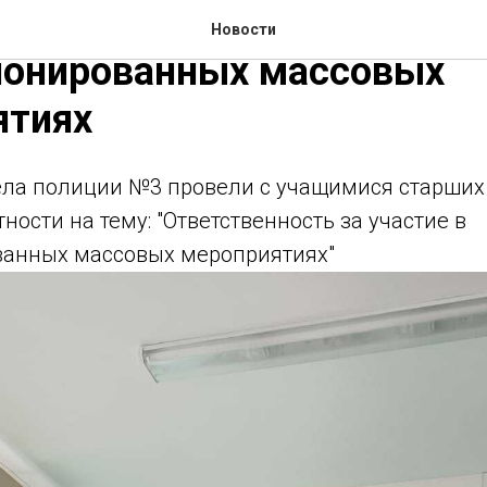
енность за участие в
Новости
ионированных массовых
ятиях
ела полиции №3 провели с учащимися старших
ности на тему: "Ответственность за участие в
анных массовых мероприятиях"