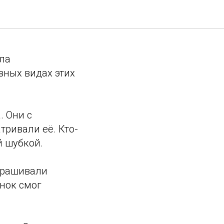
ыла
зных видах этих
. Они с
ривали её. Кто-
й шубкой.
крашивали
нок смог