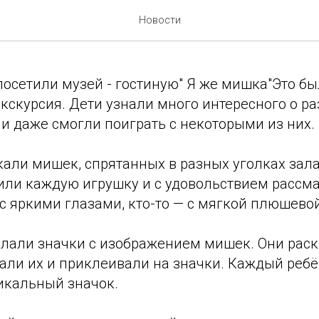
ие музея «Я же мишка»
Новости
посетили музей - гостиную" Я же мишка"Это б
кскурсия. Дети узнали много интересного о ра
и даже смогли поиграть с некоторыми из них.
кали мишек, спрятанных в разных уголках зала
или каждую игрушку и с удовольствием рассмат
с яркими глазами, кто-то — с мягкой плюшево
елали значки с изображением мишек. Они рас
зали их и приклеивали на значки. Каждый ребё
икальный значок.