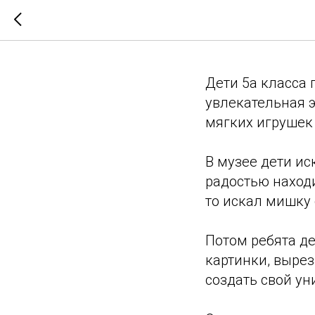
Посещен
Дети 5а класса 
увлекательная э
мягких игрушек 
В музее дети ис
радостью наход
то искал мишку 
Потом ребята д
картинки, выре
создать свой ун