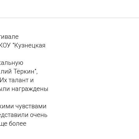
тивале
ГКОУ "Кузнецкая
кальную
лий Тёркин",
Их талант и
были награждены
скими чувствами
едставили очень
еще более