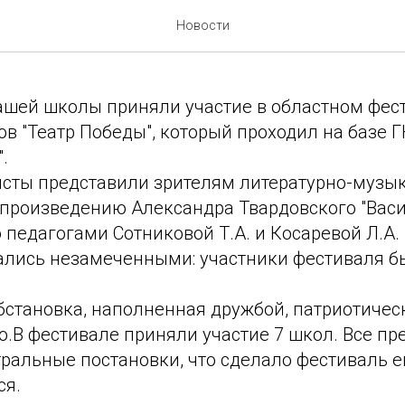
обеды
Новости
нашей школы приняли участие в областном фес
в "Театр Победы", который проходил на базе 
.
сты представили зрителям литературно-музы
произведению Александра Твардовского "Васи
педагогами Сотниковой Т.А. и Косаревой Л.А. 
тались незамеченными: участники фестиваля 
обстановка, наполненная дружбой, патриотиче
.В фестивале приняли участие 7 школ. Все пр
тральные постановки, что сделало фестиваль 
я.