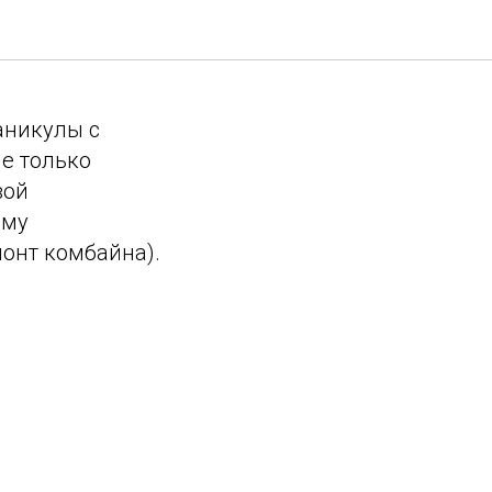
аникулы с
е только
вой
ому
монт комбайна).