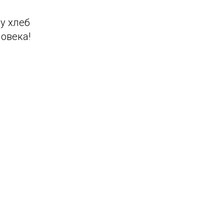
у хлеб
овека!