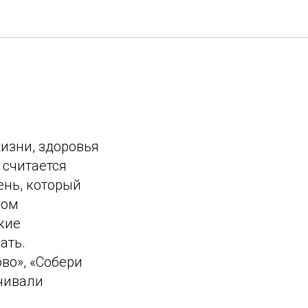
изни, здоровья
 считается
ень, который
сом
акие
ать.
во», «Собери
учивали