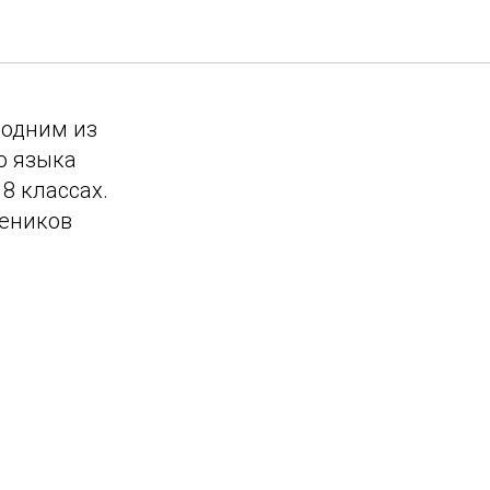
 одним из
о языка
 8 классах.
чеников