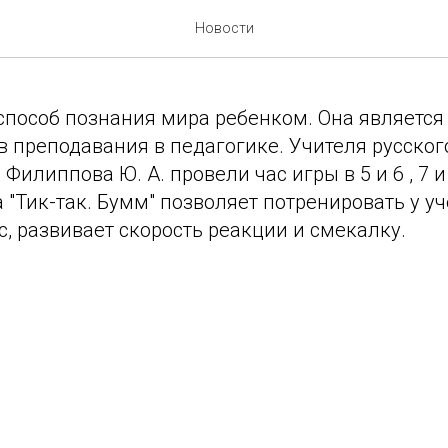
в 5 и 6 , 7 и 8 классах
Новости
способ познания мира ребенком. Она является
 преподавания в педагогике. Учителя русског
 Филиппова Ю. А. провели час игры в 5 и 6 , 7 и
 "Тик-так. Бумм" позволяет потренировать у у
, развивает скорость реакции и смекалку.