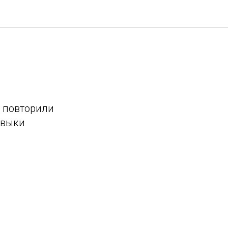
а повторили
авыки