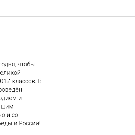
годня, чтобы
Великой
"Б" классов. В
роведён
ердием и
льшим
о и со
еды и России!