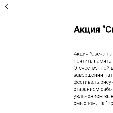
Акция "С
Акция "Свеча па
почтить память 
Отечественной в
завершении пат
фестиваль рису
старанием рабо
увлечением выв
смыслом. На "п