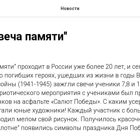
Новости
веча памяти"
мяти" проходит в России уже более 20 лет, и се
о погибших героях, ушедших из жизни в годы 
ойны (1941-1945) зажгли свечи ученики 7,8 и 10
риотического мероприятия с учениками был п
нков на асфальте «Салют Победы». С каким ус
тали юные художники! Каждый участник с бо
одил мелом свой рисунок. Получилось красочн
олотне" появились символы праздника Дня Поб